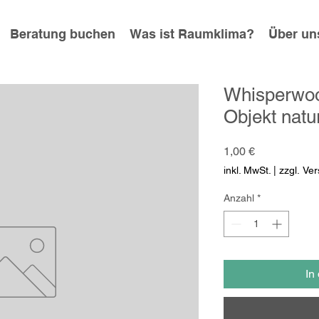
Beratung buchen
Was ist Raumklima?
Über un
Whisperwoo
Objekt natu
Preis
1,00 €
inkl. MwSt.
|
zzgl. Ve
Anzahl
*
In