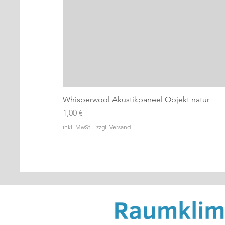
Whisperwool Akustikpaneel Objekt natur
Preis
1,00 €
inkl. MwSt.
|
zzgl. Versand