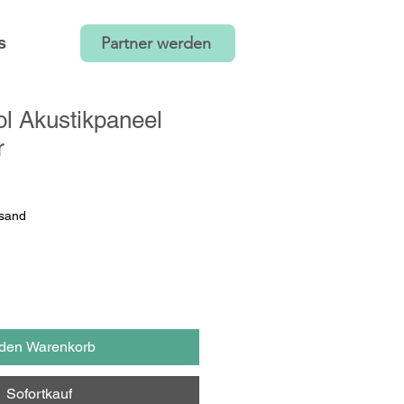
s
Partner werden
l Akustikpaneel
r
rsand
 den Warenkorb
Sofortkauf